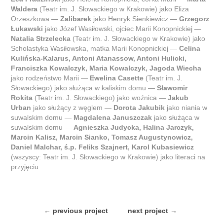
Waldera
(Teatr im. J. Słowackiego w Krakowie) jako Eliza
Orzeszkowa —
Zalibarek
jako Henryk Sienkiewicz —
Grzegorz
Łukawski
jako Józef Wasiłowski, ojciec Marii Konopnickiej —
Natalia Strzelecka
(Teatr im. J. Słowackiego w Krakowie) jako
Scholastyka Wasiłowska, matka Marii Konopnickiej —
Celina
Kulińska-Kalarus, Antoni Atanassow, Antoni Hulicki,
Franciszka
Kowalczyk, Maria Kowalczyk, Jagoda Wiecha
jako rodzeństwo Marii —
Ewelina Casette
(Teatr im. J.
Słowackiego) jako służąca w kaliskim domu —
Sławomir
Rokita
(Teatr im. J. Słowackiego) jako woźnica —
Jakub
Urban
jako służący z węglem —
Dorota Jakubik
jako niania w
suwalskim domu —
Magdalena Januszczak
jako służąca w
suwalskim domu —
Agnieszka Judycka, Halina Jarczyk,
Marcin Kalisz, Marcin Sianko, Tomasz Augustynowicz,
Daniel Malchar, ś.p. Feliks Szajnert, Karol Kubasiewicz
(wszyscy: Teatr im. J. Słowackiego w Krakowie) jako literaci na
przyjęciu
← previous project
next project →