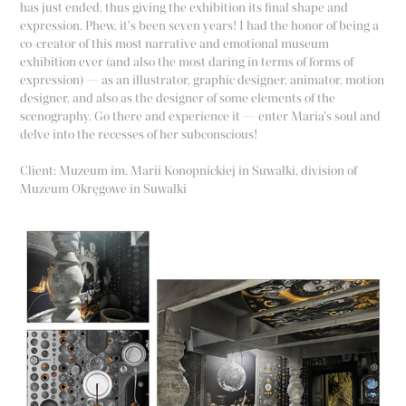
has just ended, thus giving the exhibition its final shape and
expression. Phew, it's been seven years! I had the honor of being a
co-creator of this most narrative and emotional museum
exhibition ever (and also the most daring in terms of forms of
expression) — as an illustrator, graphic designer, animator, motion
designer, and also as the designer of some elements of the
scenography. Go there and experience it — enter Maria's soul and
delve into the recesses of her subconscious!
Client: Muzeum im. Marii Konopnickiej in Suwałki, division of
Muzeum Okręgowe in Suwałki