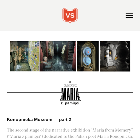
Konopnicka Museum — part 2
The second stage of the narrative exhibition “Maria from Memory”
("Maria z pamięci") dedicated to the Polish poet Maria Konopnicka,