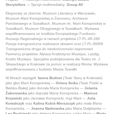
Storytellers
— Sprzęt multimedialny:
Group AV
Eksponaty ze zbiorów: Muzeum Literatury w Warszawie,
Muzeum Marii Konopnickiej w Żarnowcu, Archiwum
Państwowego w Suwałkach, Muzeum im. Marii Konopnickiej w
Suwałkach, Muzeum Okręgowego w Suwałkach. Wystawa
współfinansowana ze środków Europejskiego Funduszu
Rozwoju Regionalnego w ramach projektów LT-PL-4R-280
Poezja transgraniczna malowana słowami
oraz LT-PL-00009
Transgraniczna droga do nieskończoności wspomnień
.
Partnerzy projektów: Alytaus Kraštotyros Muziejus, Lazdijų
Krašto Muziejus. Specjalne podziękowania dla Teatru im. J.
Słowackiego w Krakowie za pomoc w realizacji filmów. Wystawa
współfinansowana z budżetu Miasta Suwałki
W filmach wystąpili:
Iwona Budner
(Teatr Stary w Krakowie)
jako głos Marii Konopnickiej —
Oriana Soika
(Teatr Polski w
Bielsku-Białej) jako dorosła Maria Konopnicka —
Jolanta
Żaborowska
jako dojrzała Maria Konopnicka —
Mariusz
Krzywicki
jako Jarosław Konopnicki, mąż Marii —
Julia
Kowalczyk
oraz
Kalina Kubiś-Mroszczyk
jako mała Maria
Konopnicka —
Joanna Nadrowska
jako Maria Dulębianka —
Lea Pradzinski
jako Helena Konopnicka, córka Marii —
Marta