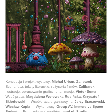
Koncepcja i projekt wystawy:
Michał Urban, Zalibarek
—
Scenariusz, teksty literackie, reżyseria filmów:
Zalibarek
—
Ilustracje, opracowanie graficzne, animacje:
Victor Soma
—
Współpraca:
Magdalena Wołowska-Rusińska, Krzysztof
Skłodowski
— Współpraca organizacyjna:
Jerzy Brzozowski,
Wiesław Kapla
— Wykonawcy:
Group AV, Immersive Space
Project
— Produkcja multimediów:
Inani.pl, Studio